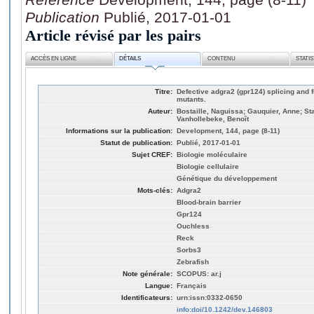
Publication
Publié, 2017-01-01
Article révisé par les pairs
ACCÈS EN LIGNE
DÉTAILS
CONTENU
STATI
Titre:
Defective adgra2 (gpr124) splicing and 
mutants.
Auteur:
Bostaille, Naguissa; Gauquier, Anne; Stai
Vanhollebeke, Benoît
Informations sur la publication:
Development, 144, page (8-11)
Statut de publication:
Publié, 2017-01-01
Sujet CREF:
Biologie moléculaire
Biologie cellulaire
Génétique du développement
Mots-clés:
Adgra2
Blood-brain barrier
Gpr124
Ouchless
Reck
Sorbs3
Zebrafish
Note générale:
SCOPUS: ar.j
Langue:
Français
Identificateurs:
urn:issn:0332-0650
info:doi/10.1242/dev.146803