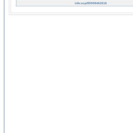
info:scp/85008462616