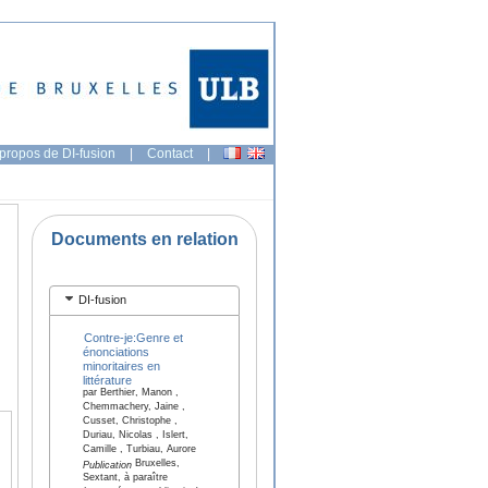
propos de DI-fusion
|
Contact
|
Documents en relation
DI-fusion
Contre-je:Genre et
énonciations
minoritaires en
littérature
par Berthier, Manon ,
Chemmachery, Jaine ,
Cusset, Christophe ,
Duriau, Nicolas , Islert,
Camille , Turbiau, Aurore
Bruxelles,
Publication
Sextant, à paraître