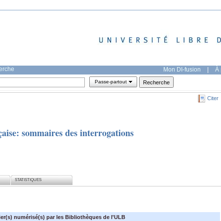
herche
Mon DI-fusion
|
À 
Passe-partout
Citer
nçaise: sommaires des interrogations
STATISTIQUES
ier(s) numérisé(s) par les Bibliothèques de l'ULB