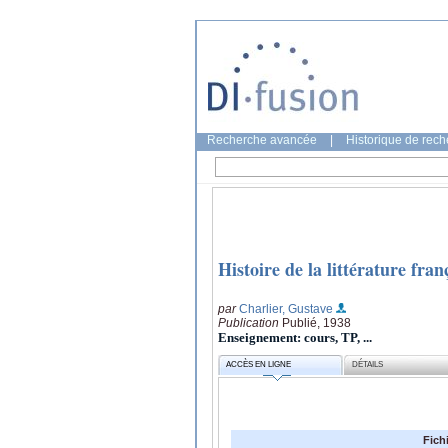
Recherche avancée
|
Historique de rec
Histoire de la littérature fra
par
Charlier, Gustave
Publication
Publié, 1938
Enseignement: cours, TP, ...
ACCÈS EN LIGNE
DÉTAILS
Fich