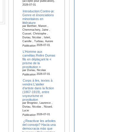
(accepté pour publication),
2026-07-01
Introduction:Contre-je:
Genre et énonciations
minoritaires en
littérature
par Berthier, Manon ,
Chemmachery, Jaine ,
Cusset, Christophe ,
Duriau, Nicolas , Islert,
Camille , Turbiau, Aurore
2026-07-01
Publication
L'Homme aux
camélias:Relire Dumas
fils en déplaçant le «
prisme de la
prostitution »
par Duriau, Nicolas
2026-07-01
Publication
Corps à lire, textes à
vendre:L'atelier
d'artiste dans la fiction
(1867-1919), entre
voyeurisme et
prostitution
par Brogniez, Laurence ,
Duriau, Nicolas , Nizard,
Lucie
2026-07-01
Publication
¿Reactivar les arboles
del consejo? Hacia una
democracia más que