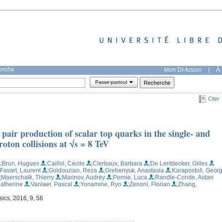
herche
Mon DI-fusion
|
À 
Passe-partout
Citer
 pair production of scalar top quarks in the single- and
oton collisions at √s = 8 TeV
;Brun, Hugues
;Caillol, Cécile
;Clerbaux, Barbara
;De Lentdecker, Gilles
;Favart, Laurent
;Goldouzian, Reza
;Grebenyuk, Anastasia
;Karapostoli, Geor
;Maerschalk, Thierry
;Marinov, Audrey
;Pernie, Luca
;Randle-Conde, Aidan
Catherine
;Vanlaer, Pascal
;Yonamine, Ryo
;Zenoni, Florian
;Zhang,
ics, 2016, 9, 56