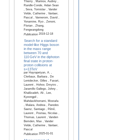
Thierry , Marinov, Audrey ,
Randle-Conde, Aidan Sean
, Seva, Tomislav , Vander
Velde, Catherine , Vanlaer,
Pascal , Vannerom, David ,
Yonamine, Ryo , Zenoni,
Florian , Zhang,
Fengwangdong
2019-12-18
Publication
Search for a standard
model-like Higgs boson
in the mass range
between 70 and
110 GeV in the diphoton
final state in proton-
proton collisions at
s=13TeV
par Hayrapetyan, A. ,
Clerbaux, Barbara , De
Lentdecker, Gilles , Favart,
Laurent , Hohov, Dmytro ,
Jaramillo Gallego, Johny ,
Khalilzadeh, Ali , Lee,
Kyeongpil ,
Mahdavikhorrami, Mostafa
, Malara, Andrea , Paredes
Saenz, Santiago , Pétré,
Laurent , Postiau, Nicolas ,
Thomas, Laurent , Vanden
Bemden, Max , Vander
Velde, Catherine , Vanlaer,
Pascal
2025-01-01
Publication