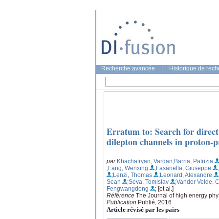
Recherche avancée
|
Historique de rec
Erratum to: Search for direct
dilepton channels in proton-pr
par
Khachatryan, Vardan
;Barria, Patrizia
;Fang, Wenxing
;Fasanella, Giuseppe
;Lenzi, Thomas
;Leonard, Alexandre
Sean
;Seva, Tomislav
;Vander Velde, 
Fengwangdong
; [et al.]
Référence
The Journal of high energy phys
Publication
Publié, 2016
Article révisé par les pairs