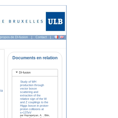
propos de DI-fusion
|
Contact
|
Documents en relation
DI-fusion
Study of WH
production through
vector boson
gia
scattering and
extraction of the
relative sign of the W
and Z couplings to the
Higgs boson in proton-
proton collisions at
s=13TeV
par Hayrapetyan, A. , Bilin,