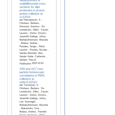
Measurement of
multidifferential cross
sections for dijet
production in proton–
proton collisions at
s=13TeV
par Hayrapetyan, A. ,
Clerbaux, Barbara ,
Dansana, Soumya , De
Lentdecker, Gilles , Favart,
Laurent , Hohov, Dmytro ,
Jaramillo Gallego, Johny ,
Mahdavikhorrami, Mostafa
, Malara, Andrea ,
Paredes, Sergio , Pétré,
Laurent , Postiau, Nicolas ,
Vanden Bemden, Max ,
Vander Velde, Catherine ,
Vanlaer, Pascal
2025-10-01
Publication
KS0 and Λ(Λ‾) two-
particle femtoscopic
correlations in PbPb
collisions at
sNN=5.02TeV
par Tumasyan, A. ,
Clerbaux, Barbara , De
Lentdecker, Gilles , Favart,
Laurent , Hohov, Dmytro ,
Jaramillo Gallego, Johny ,
Lee, Kyeongpil ,
Mahdavikhorrami, Mostafa
, Makarenko, Inna ,
Malara, Andrea , Paredes