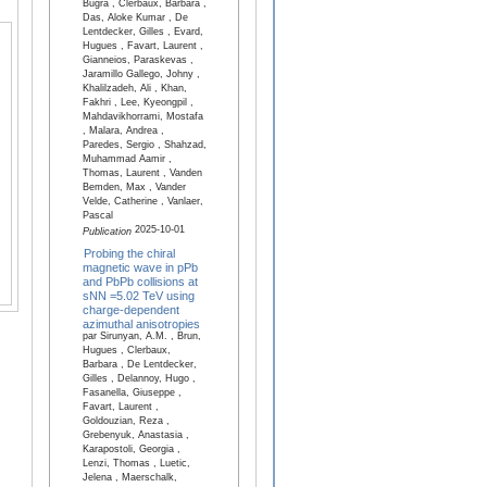
Bugra , Clerbaux, Barbara ,
Das, Aloke Kumar , De
Lentdecker, Gilles , Evard,
Hugues , Favart, Laurent ,
Gianneios, Paraskevas ,
Jaramillo Gallego, Johny ,
Khalilzadeh, Ali , Khan,
Fakhri , Lee, Kyeongpil ,
Mahdavikhorrami, Mostafa
, Malara, Andrea ,
Paredes, Sergio , Shahzad,
Muhammad Aamir ,
Thomas, Laurent , Vanden
Bemden, Max , Vander
Velde, Catherine , Vanlaer,
Pascal
2025-10-01
Publication
Probing the chiral
magnetic wave in pPb
and PbPb collisions at
sNN =5.02 TeV using
charge-dependent
azimuthal anisotropies
par Sirunyan, A.M. , Brun,
Hugues , Clerbaux,
Barbara , De Lentdecker,
Gilles , Delannoy, Hugo ,
Fasanella, Giuseppe ,
Favart, Laurent ,
Goldouzian, Reza ,
Grebenyuk, Anastasia ,
Karapostoli, Georgia ,
Lenzi, Thomas , Luetic,
Jelena , Maerschalk,