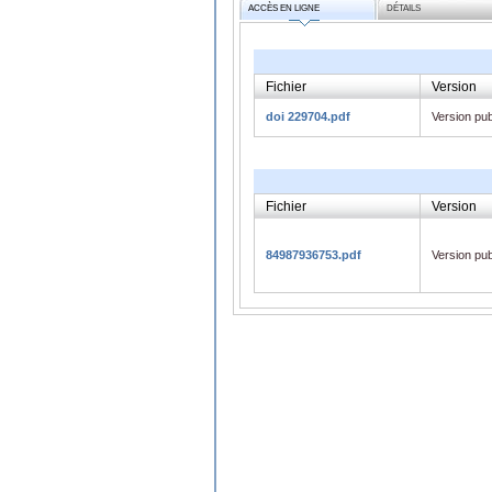
ACCÈS EN LIGNE
DÉTAILS
Fichier
Version
doi 229704.pdf
Version pub
Fichier
Version
84987936753.pdf
Version pub