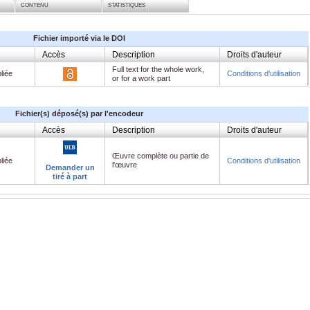
CONTENU
STATISTIQUES
Fichier importé via le DOI
Accès
Description
Droits d'auteur
Full text for the whole work,
liée
Conditions d'utilisation
or for a work part
Fichier(s) déposé(s) par l'encodeur
Accès
Description
Droits d'auteur
Œuvre complète ou partie de
liée
Conditions d'utilisation
l'œuvre
Demander un
tiré à part