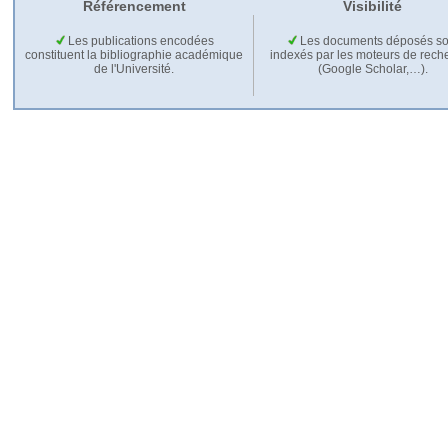
Référencement
Visibilité
Les publications encodées
Les documents déposés so
constituent la bibliographie académique
indexés par les moteurs de rech
de l'Université.
(Google Scholar,…).