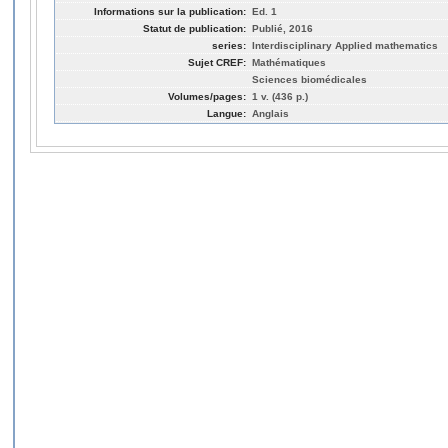
Informations sur la publication:
Ed. 1
Statut de publication:
Publié, 2016
series:
Interdisciplinary Applied mathematics
Sujet CREF:
Mathématiques
Sciences biomédicales
Volumes/pages:
1 v. (436 p.)
Langue:
Anglais