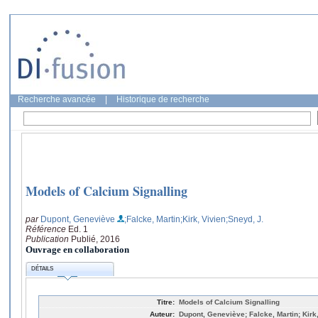
Recherche avancée
|
Historique de recherche
Models of Calcium Signalling
par
Dupont, Geneviève
;Falcke, Martin
;Kirk, Vivien
;Sneyd, J.
Référence
Ed. 1
Publication
Publié, 2016
Ouvrage en collaboration
DÉTAILS
Titre:
Models of Calcium Signalling
Auteur:
Dupont, Geneviève; Falcke, Martin; Kirk,