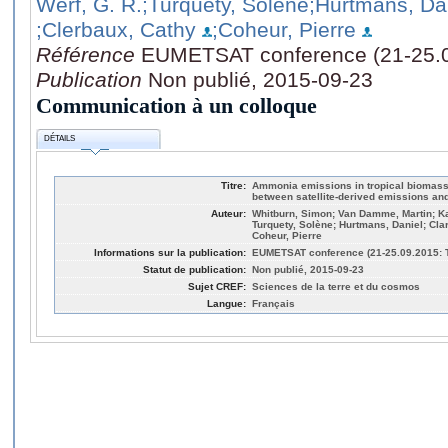
Werf, G. R.
;Turquety, Solène
;Hurtmans, Da
;Clerbaux, Cathy
;Coheur, Pierre
Référence
EUMETSAT conference (21-25.0
Publication
Non publié, 2015-09-23
Communication à un colloque
DÉTAILS
Titre:
Ammonia emissions in tropical biomass
between satellite-derived emissions and
Auteur:
Whitburn, Simon; Van Damme, Martin; Ka
Turquety, Solène; Hurtmans, Daniel; Cla
Coheur, Pierre
Informations sur la publication:
EUMETSAT conference (21-25.09.2015: 
Statut de publication:
Non publié, 2015-09-23
Sujet CREF:
Sciences de la terre et du cosmos
Langue:
Français