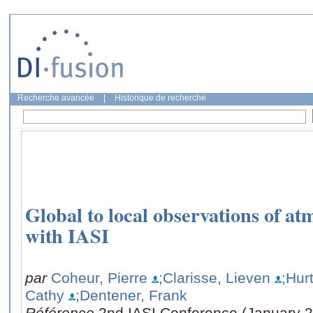
Recherche avancée
|
Historique de recherche
Global to local observations of 
with IASI
par
Coheur, Pierre
;Clarisse, Lieven
;Hur
Cathy
;Dentener, Frank
Référence
2nd IASI Conference (January 2