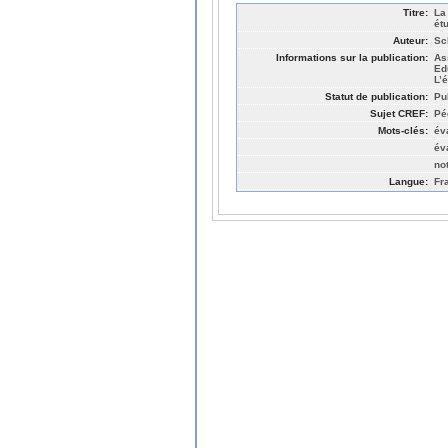
Titre:
La
ét
Auteur:
Sc
Informations sur la publication:
As
Ed
L’
Statut de publication:
Pu
Sujet CREF:
Pé
Mots-clés:
év
év
no
Langue:
Fr