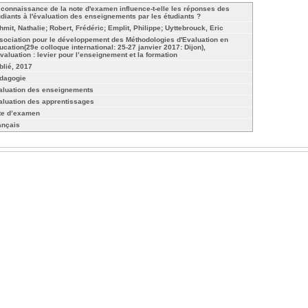
 connaissance de la note d'examen influence-t-elle les réponses des
udiants à l'évaluation des enseignements par les étudiants ?
hmit, Nathalie; Robert, Frédéric; Emplit, Philippe; Uyttebrouck, Eric
sociation pour le développement des Méthodologies d'Evaluation en
ucation(29e colloque international: 25-27 janvier 2017: Dijon),
évaluation : levier pour l’enseignement et la formation
blié, 2017
dagogie
aluation des enseignements
aluation des apprentissages
te d’examen
ançais