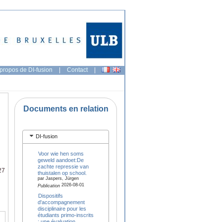
propos de DI-fusion
|
Contact
|
Documents en relation
DI-fusion
Voor wie hen soms
geweld aandoet:De
zachte repressie van
27
thuistalen op school.
par Jaspers, Jürgen
2026-08-01
Publication
Dispositifs
d'accompagnement
disciplinaire pour les
étudiants primo-inscrits
: une évaluation