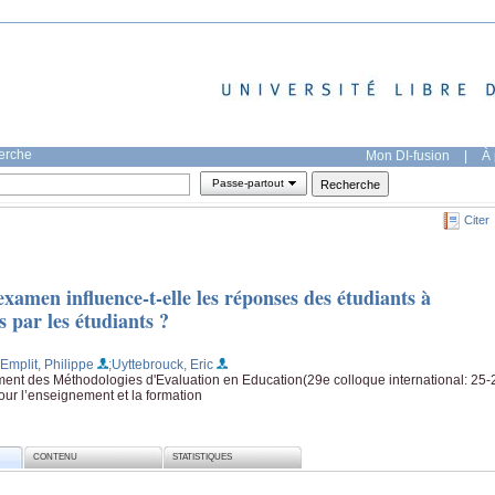
herche
Mon DI-fusion
|
À 
Passe-partout
Citer
xamen influence-t-elle les réponses des étudiants à
 par les étudiants ?
;Emplit, Philippe
;Uyttebrouck, Eric
ent des Méthodologies d'Evaluation en Education(29e colloque international: 25-
 pour l’enseignement et la formation
CONTENU
STATISTIQUES