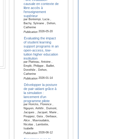
causale en contexte de
libre accès à
l'enseignement
supérieur
par Bontempi, Lucia ,
Bachy, Sylviane , Dehon,
Catherine
2026-05-20
Publication
Evaluating the impact
of student learning
support programs in an
open-access, low-
tuition higher education
institution
par Platteau, Antoine ,
Emplit, Philippe , Baillet,
Dorothée , Dehon,
Catherine
2026-01-14
Publication
Développer la posture
de pair-aidant grâce à
la simulation :
lancement d’un
programme pilote
par Horicks, Florence ,
Nguyen, Anhthi , Dumont,
Jacques , Jacquet, Marie ,
Pouppez, Gaïa , Gerbaux,
Alice , Mavroudakis,
Nicolas , Lambotte,
Isabelle
2026-06-12
Publication