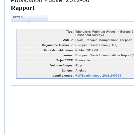
Rapport
DÉTAILS
Titre:
Who earns Minimum Wages in Europe ?
Household Surveys
Auteur:
Rycx, François; Kampelmann, Stephan
Organisme financeur:
European Trade Union (ETUI)
Statut de publication:
Publié, 2012-06
series:
European Trade Union Institute Report (
Sujet CREF:
Economie
Volumes/pages:
61 p.
Langue:
Anglais
Identificateurs:
RePEc:ulb:ulbeco:2013/245798