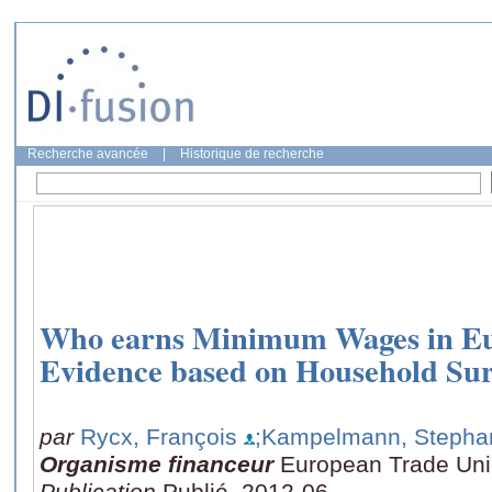
Recherche avancée
|
Historique de recherche
Who earns Minimum Wages in Eu
Evidence based on Household Sur
par
Rycx, François
;Kampelmann, Stepha
Organisme financeur
European Trade Uni
Publication
Publié, 2012-06