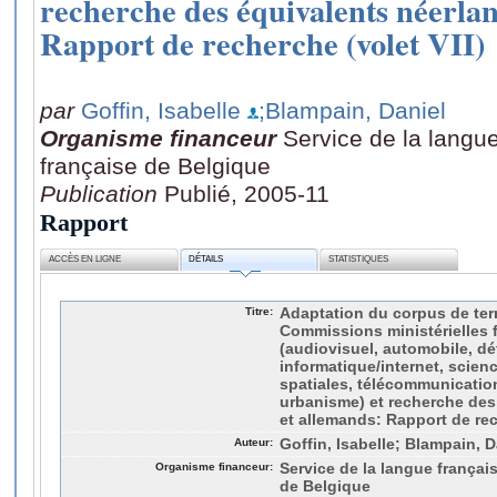
recherche des équivalents néerlan
Rapport de recherche (volet VII)
par
Goffin, Isabelle
;Blampain, Daniel
Organisme financeur
Service de la lang
française de Belgique
Publication
Publié, 2005-11
Rapport
ACCÈS EN LIGNE
DÉTAILS
STATISTIQUES
Titre:
Adaptation du corpus de ter
Commissions ministérielles 
(audiovisuel, automobile, d
informatique/internet, scien
spatiales, télécommunication
urbanisme) et recherche des
et allemands: Rapport de rec
Auteur:
Goffin, Isabelle; Blampain, D
Organisme financeur:
Service de la langue frança
de Belgique