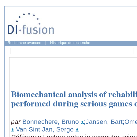
Recherche avancée
|
Historique de recherche
Biomechanical analysis of rehabili
performed during serious games e
par
Bonnechere, Bruno
;Jansen, Bart
;Ome
;Van Sint Jan, Serge
Référence
Lecture notes in computer scie