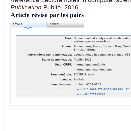
Publication
Publié, 2016
Article révisé par les pairs
DÉTAILS
CONTENU
Titre:
Biomechanical analysis of rehabilitatio
serious games exercises
Auteur:
Bonnechere, Bruno; Jansen, Bart; Omeli
Sint Jan, Serge
Informations sur la publication:
Lecture notes in computer science, 959
Statut de publication:
Publié, 2016
Sujet CREF:
Informatique générale
Informatique mathématique
Note générale:
SCOPUS: cp.k
Langue:
Anglais
Identificateurs:
urn:issn:0302-9743
info:doi/10.1007/978-3-319-40216-1_32
info:scp/84977139318