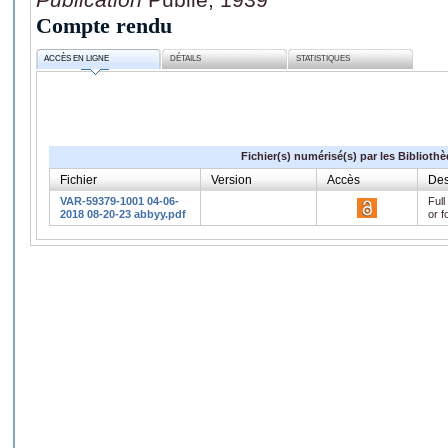
Compte rendu
ACCÈS EN LIGNE
DÉTAILS
STATISTIQUES
Fichier(s) numérisé(s) par les Biblioth
Fichier
Version
Accès
Des
VAR-59379-1001 04-06-
Full
2018 08-20-23 abbyy.pdf
or f