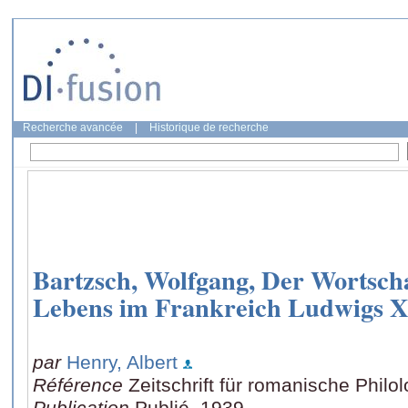
Recherche avancée
|
Historique de recherche
Bartzsch, Wolfgang, Der Wortscha
Lebens im Frankreich Ludwigs X
par
Henry, Albert
Référence
Zeitschrift für romanische Philo
Publication
Publié, 1939