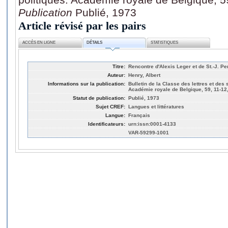
Publication
Publié, 1973
Article révisé par les pairs
ACCÈS EN LIGNE
DÉTAILS
STATISTIQUES
Titre:
Rencontre d'Alexis Leger et de St.-J. P
Auteur:
Henry, Albert
Informations sur la publication:
Bulletin de la Classe des lettres et des
Académie royale de Belgique, 59, 11-12
Statut de publication:
Publié, 1973
Sujet CREF:
Langues et littératures
Langue:
Français
Identificateurs:
urn:issn:0001-4133
VAR-59299-1001