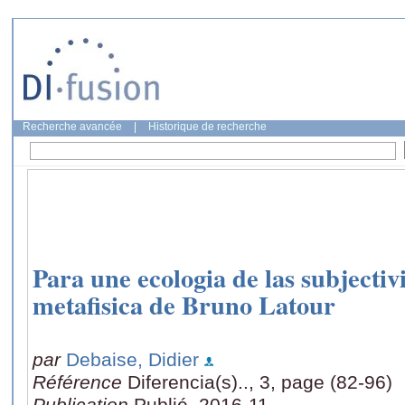
Recherche avancée
|
Historique de recherche
Para une ecologia de las subjecti
metafisica de Bruno Latour
par
Debaise, Didier
Référence
Diferencia(s).., 3, page (82-96)
Publication
Publié, 2016-11