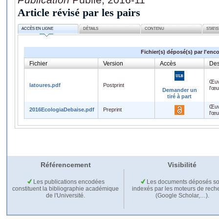
Article révisé par les pairs
ACCÈS EN LIGNE
DÉTAILS
CONTENU
STATI
Fichier(s) déposé(s) par l'enc
Fichier
Version
Accès
Des
Œuv
latoures.pdf
Postprint
l'œ
Demander un
tiré à part
Œuv
2016EcologiaDebaise.pdf
Preprint
l'œ
Référencement
Visibilité
Les publications encodées
Les documents déposés so
constituent la bibliographie académique
indexés par les moteurs de rech
de l'Université.
(Google Scholar,…).