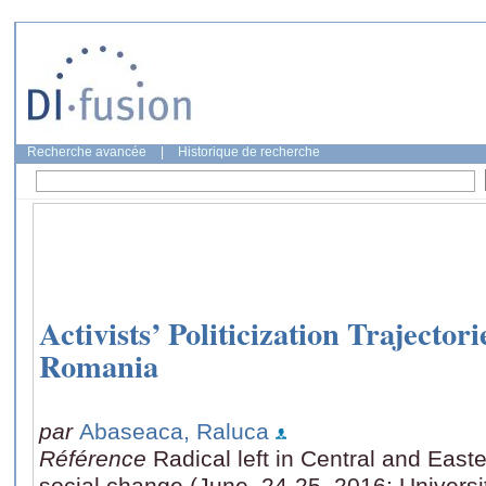
Recherche avancée
|
Historique de recherche
Activists’ Politicization Trajecto
Romania
par
Abaseaca, Raluca
Référence
Radical left in Central and East
social change (June, 24-25, 2016: Universit