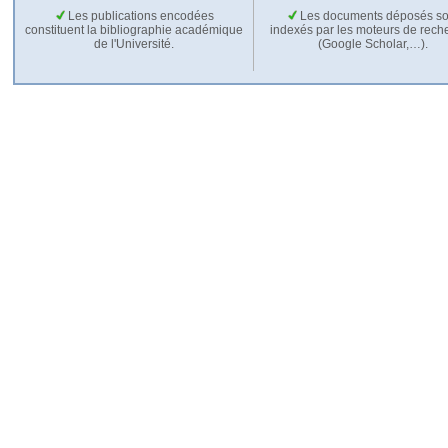
Les publications encodées
Les documents déposés so
constituent la bibliographie académique
indexés par les moteurs de rech
de l'Université.
(Google Scholar,…).