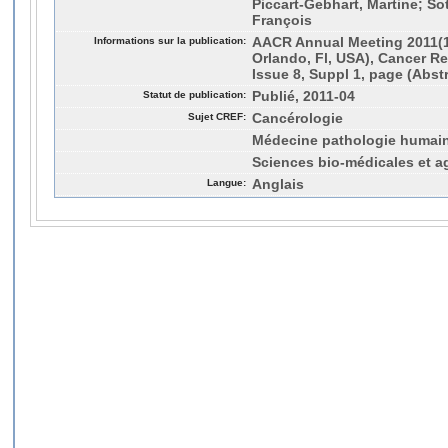
Piccart-Gebhart, Martine; Sot
François
Informations sur la publication:
AACR Annual Meeting 2011(10
Orlando, Fl, USA), Cancer Re
Issue 8, Suppl 1, page (Abst
Statut de publication:
Publié, 2011-04
Sujet CREF:
Cancérologie
Médecine pathologie humai
Sciences bio-médicales et a
Langue:
Anglais