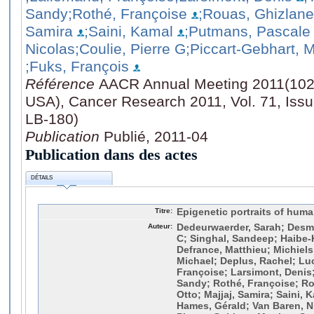
Sandy
;Rothé, Françoise
;Rouas, Ghizlane
Samira
;Saini, Kamal
;Putmans, Pascale
Nicolas
;Coulie, Pierre G
;Piccart-Gebhart, M
;Fuks, François
Référence
AACR Annual Meeting 2011(102: 
USA), Cancer Research 2011, Vol. 71, Issu
LB-180)
Publication
Publié, 2011-04
Publication dans des actes
DÉTAILS
Titre:
Epigenetic portraits of huma
Auteur:
Dedeurwaerder, Sarah; Desme
C; Singhal, Sandeep; Haibe-
Defrance, Matthieu; Michiels
Michael; Deplus, Rachel; Luc
Françoise; Larsimont, Denis;
Sandy; Rothé, Françoise; Ro
Otto; Majjaj, Samira; Saini,
Hames, Gérald; Van Baren, Ni