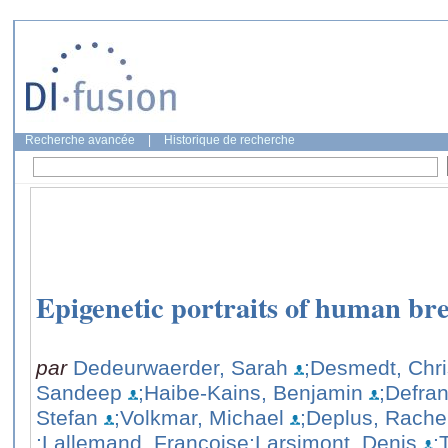
Recherche avancée
|
Historique de recherche
Epigenetic portraits of human bre
par
Dedeurwaerder, Sarah
;Desmedt, Chri
Sandeep
;Haibe-Kains, Benjamin
;Defra
Stefan
;Volkmar, Michael
;Deplus, Rache
;Lallemand, Françoise
;Larsimont, Denis
;