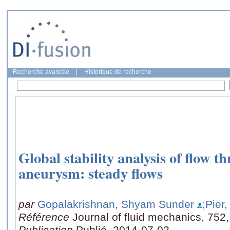
Recherche avancée
|
Historique de recherche
Global stability analysis of flow t
aneurysm: steady flows
par
Gopalakrishnan, Shyam Sunder
;Pier,
Référence
Journal of fluid mechanics, 752
Publication
Publié, 2014-07-02