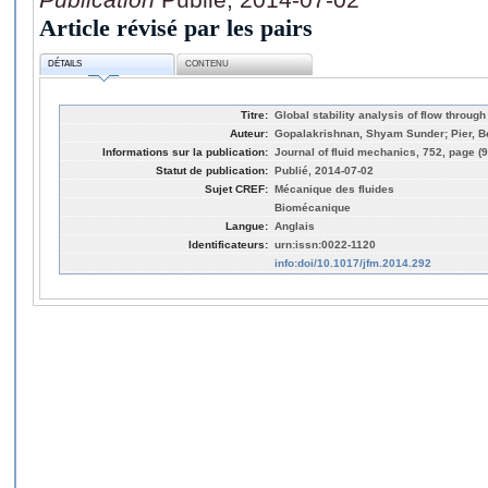
Article révisé par les pairs
DÉTAILS
CONTENU
Titre:
Global stability analysis of flow throug
Auteur:
Gopalakrishnan, Shyam Sunder; Pier, Ben
Informations sur la publication:
Journal of fluid mechanics, 752, page (
Statut de publication:
Publié, 2014-07-02
Sujet CREF:
Mécanique des fluides
Biomécanique
Langue:
Anglais
Identificateurs:
urn:issn:0022-1120
info:doi/10.1017/jfm.2014.292