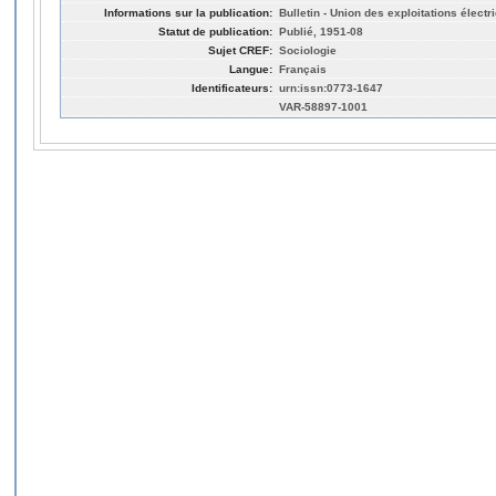
Informations sur la publication:
Bulletin - Union des exploitations électr
Statut de publication:
Publié, 1951-08
Sujet CREF:
Sociologie
Langue:
Français
Identificateurs:
urn:issn:0773-1647
VAR-58897-1001