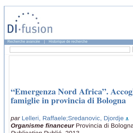
Recherche avancée
|
Historique de recherche
“Emergenza Nord Africa”. Accogli
famiglie in provincia di Bologna
par
Lelleri, Raffaele
;Sredanovic, Djordje
Organisme financeur
Provincia di Bologn
Publication
Publié, 2013