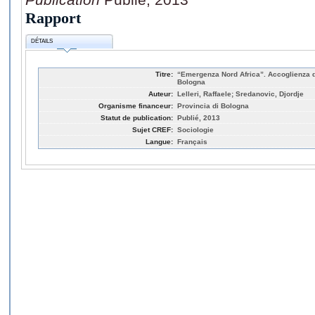
Rapport
DÉTAILS
Titre:
“Emergenza Nord Africa”. Accoglienza di 
Bologna
Auteur:
Lelleri, Raffaele; Sredanovic, Djordje
Organisme financeur:
Provincia di Bologna
Statut de publication:
Publié, 2013
Sujet CREF:
Sociologie
Langue:
Français