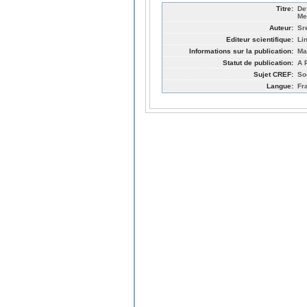
Titre:
De
Me
Auteur:
Sr
Editeur scientifique:
Li
Informations sur la publication:
Ma
Statut de publication:
A P
Sujet CREF:
So
Langue:
Fr