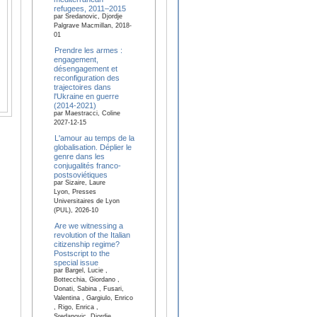
refugees, 2011–2015
par Sredanovic, Djordje
Palgrave Macmillan, 2018-
01
Prendre les armes :
engagement,
désengagement et
reconfiguration des
trajectoires dans
l'Ukraine en guerre
(2014-2021)
par Maestracci, Coline
2027-12-15
L'amour au temps de la
globalisation. Déplier le
genre dans les
conjugalités franco-
postsoviétiques
par Sizaire, Laure
Lyon, Presses
Universitaires de Lyon
(PUL), 2026-10
Are we witnessing a
revolution of the Italian
citizenship regime?
Postscript to the
special issue
par Bargel, Lucie ,
Bottecchia, Giordano ,
Donati, Sabina , Fusari,
Valentina , Gargiulo, Enrico
, Rigo, Enrica ,