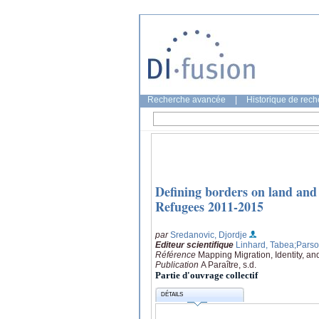
Recherche avancée
|
Historique de rec
Defining borders on land and
Refugees 2011-2015
par
Sredanovic, Djordje
Editeur scientifique
Linhard, Tabea
;Parso
Référence
Mapping Migration, Identity, a
Publication
A Paraître, s.d.
Partie d'ouvrage collectif
DÉTAILS