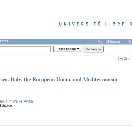
herche
Mon DI-fusion
|
À 
Passe-partout
Citer
 sea. Italy, the European Union, and Mediterranean
ns, Tim
;Walke, Anika
nd Space