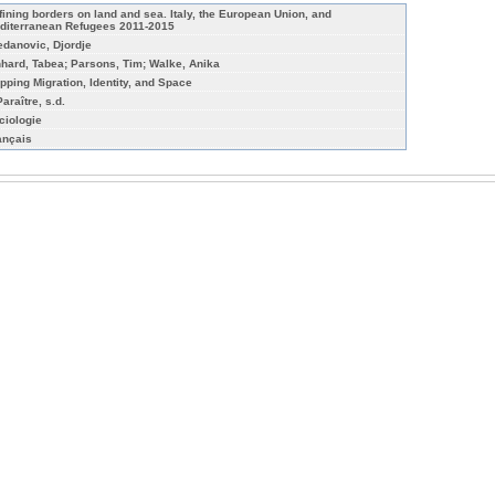
fining borders on land and sea. Italy, the European Union, and
diterranean Refugees 2011-2015
edanovic, Djordje
nhard, Tabea; Parsons, Tim; Walke, Anika
pping Migration, Identity, and Space
araître, s.d.
ciologie
ançais