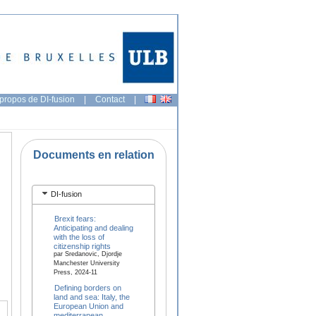
propos de DI-fusion
|
Contact
|
Documents en relation
DI-fusion
Brexit fears:
Anticipating and dealing
with the loss of
citizenship rights
par Sredanovic, Djordje
Manchester University
Press, 2024-11
Defining borders on
land and sea: Italy, the
European Union and
mediterranean