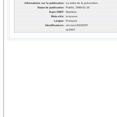
Informations sur la publication:
La lettre de la prévention
Statut de publication:
Publié, 1988-01-15
Sujet CREF:
Nutrition
Mots-clés:
sciences
Langue:
Français
Identificateurs:
urn:issn:E225257
nj-0557