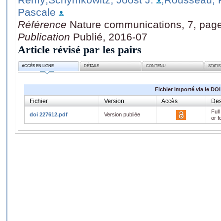
Pascale
Référence
Nature communications, 7, pag
Publication
Publié, 2016-07
Article révisé par les pairs
ACCÈS EN LIGNE
DÉTAILS
CONTENU
STATI
Fichier importé via le DOI
Fichier
Version
Accès
Des
Full
doi 227612.pdf
Version publiée
or f