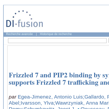
Recherche avancée
|
Historique de recherche
Frizzled 7 and PIP2 binding by 
supports Frizzled 7 trafficking and
par
Egea-Jimenez, Antonio Luis
;Gallardo, 
Abel
;Ivarsson, Ylva
;Wawrzyniak, Anna Mar
Remy
;Schymkowitz, Joost J.
;Rousseau, 