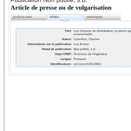
Article de presse ou de vulgarisation
ACCÈS EN LIGNE
DÉTAILS
STATISTIQUES
Titre:
Les réseaux de distribution, la pierre q
renouvelable
Auteur:
Cuvelliez, Charles
Informations sur la publication:
Les Echos
Statut de publication:
Non publié, s.d.
Sujet CREF:
Sciences de l'ingénieur
Langue:
Français
Identificateurs:
urn:issn:0153-4831