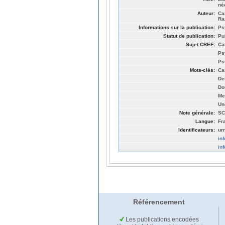
né
Auteur:
Ca
Ra
Informations sur la publication:
Ps
Statut de publication:
Pu
Sujet CREF:
Ca
Ps
Ps
Mots-clés:
Ca
De
Do
Me
Un
Note générale:
SC
Langue:
Fr
Identificateurs:
ur
in
in
Référencement
Les publications encodées