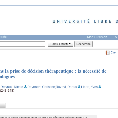
herche
Mon DI-fusion
|
À 
Passe-partout
Citer
ns la prise de décision thérapeutique : la nécessité de
cologues
;Delvaux, Nicole
;Reynaert, Christine
;Razavi, Darius
;Libert, Yves
 (243-248)
rsque le doute s’installe dans la prise de décision thérapeutique : la