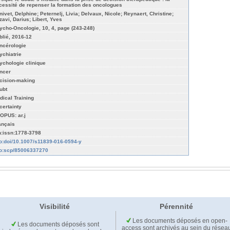
cessité de repenser la formation des oncologues
nivet, Delphine; Peternelj, Livia; Delvaux, Nicole; Reynaert, Christine;
zavi, Darius; Libert, Yves
ycho-Oncologie, 10, 4, page (243-248)
blié, 2016-12
ncérologie
ychiatrie
ychologie clinique
ncer
cision-making
ubt
dical Training
certainty
OPUS: ar.j
ançais
n:issn:1778-3798
fo:doi/10.1007/s11839-016-0594-y
fo:scp/85006337270
Visibilité
Pérennité
Les documents déposés en open-
Les documents déposés sont
access sont archivés au sein du résea