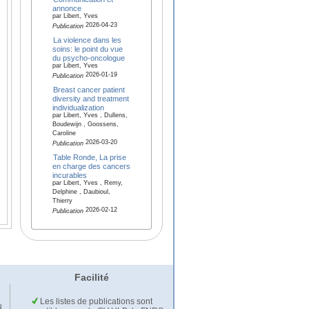
annonce
par Libert, Yves
2026-04-23
Publication
La violence dans les
soins: le point du vue
du psycho-oncologue
par Libert, Yves
2026-01-19
Publication
Breast cancer patient
diversity and treatment
individualization
par Libert, Yves , Dullens,
Boudewijn , Goossens,
Caroline
2026-03-20
Publication
Table Ronde, La prise
en charge des cancers
incurables
par Libert, Yves , Remy,
Delphine , Daubioul,
Thierry
2026-02-12
Publication
Facilité
Les listes de publications sont
u