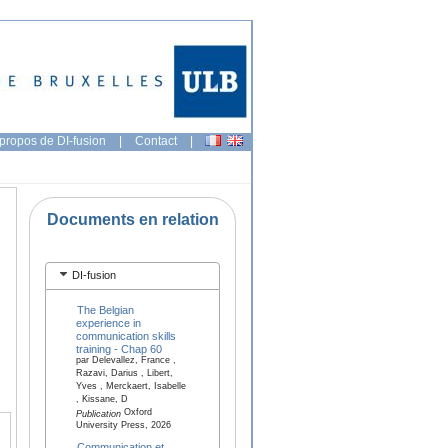
propos de DI-fusion
|
Contact
|
Documents en relation
DI-fusion
The Belgian
experience in
communication skills
training - Chap 60
par Delevallez, France ,
Razavi, Darius , Libert,
Yves , Merckaert, Isabelle
, Kissane, D
Oxford
Publication
University Press, 2026
Communication et