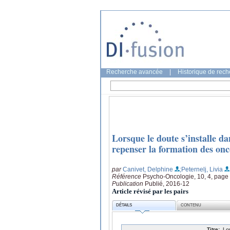
Recherche avancée
|
Historique de rec
Lorsque le doute s’installe da
repenser la formation des on
par
Canivet, Delphine
;Peternelj, Livia
Référence
Psycho-Oncologie, 10, 4, page
Publication
Publié, 2016-12
Article révisé par les pairs
DÉTAILS
CONTENU
Titre:
Lo