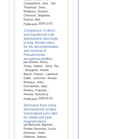
Campenhout, Joris , Van
Thourhout, Dries ,
Roelkens, Gunther ,
Clemmen, Stéphane ,
Kuyken, Bart
2025-12-01
Publication
Comparison of direct
and transferred cold
atmospheric discharge
in long, flexible tubes
for the decontamination
and removal of
Pseudomonas
aeruginosa biofilms
par Antoine, Remy ,
Zveny, Juliette , Serra, Teo
, Bourgeois, Amelie ,
Bastin, Orianne , Lakhloufi,
Dalila , Lemmers, Arnaud ,
Botteaux, Anne ,
Delchambre, Alain ,
Reniers, François ,
Antoine, Nonclercq
2026-01-01
Publication
Dichroism from chiral
thermoelectric probes:
Generalized sum rules
for orbital and heat
magnetizations
par Bermond, Baptiste ,
Peralta Gavensky, Lucila ,
Defossez, Anais ,
Goldman, Nathan