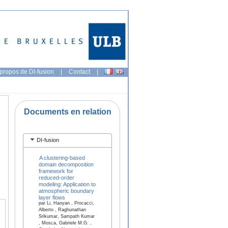
propos de DI-fusion
|
Contact
|
Documents en relation
DI-fusion
A clustering-based
domain decomposition
framework for
reduced-order
modeling: Application to
atmospheric boundary
layer flows
par Li, Haoyan , Procacci,
Alberto , Raghunathan
Srikumar, Sampath Kumar
, Mosca, Gabriele M.G. ,