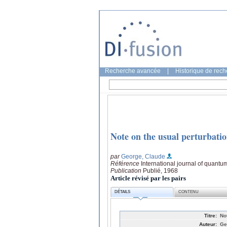
Recherche avancée
|
Historique de rec
Note on the usual perturbati
par
George, Claude
Référence
International journal of quantu
Publication
Publié, 1968
Article révisé par les pairs
DÉTAILS
CONTENU
Titre:
No
Auteur:
Ge