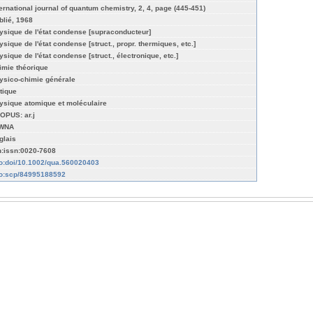
ternational journal of quantum chemistry, 2, 4, page (445-451)
blié, 1968
ysique de l'état condense [supraconducteur]
ysique de l'état condense [struct., propr. thermiques, etc.]
ysique de l'état condense [struct., électronique, etc.]
imie théorique
ysico-chimie générale
tique
ysique atomique et moléculaire
OPUS: ar.j
WNA
glais
n:issn:0020-7608
fo:doi/10.1002/qua.560020403
fo:scp/84995188592