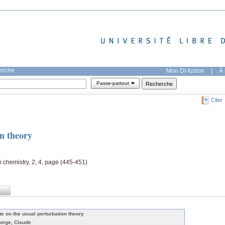
herche
Mon DI-fusion
|
À 
Passe-partout
Citer
on theory
m chemistry, 2, 4, page (445-451)
te on the usual perturbation theory
orge, Claude