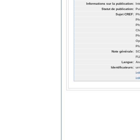
Informations sur la publication:
In
Statut de publication:
Pu
Sujet CREF:
Ph
Ph
Ph
Ch
Ph
Op
Ph
Note générale:
SC
FL
Langue:
An
Identificateurs:
ur
in
in