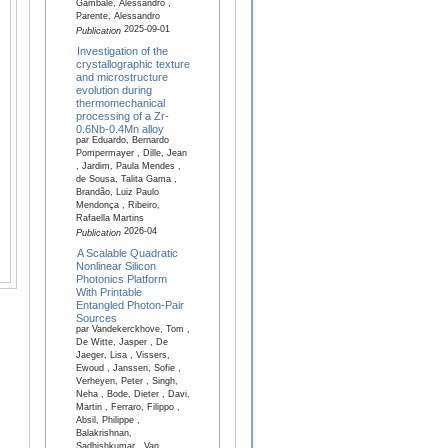
Gambale, Alessandro ,
Parente, Alessandro
2025-09-01
Publication
Investigation of the
crystallographic texture
and microstructure
evolution during
thermomechanical
processing of a Zr-
0.6Nb-0.4Mn alloy
par Eduardo, Bernardo
Pompermayer , Dille, Jean
, Jardim, Paula Mendes ,
de Sousa, Talita Gama ,
Brandão, Luiz Paulo
Mendonça , Ribeiro,
Rafaella Martins
2026-04
Publication
A Scalable Quadratic
Nonlinear Silicon
Photonics Platform
With Printable
Entangled Photon-Pair
Sources
par Vandekerckhove, Tom ,
De Witte, Jasper , De
Jaeger, Lisa , Vissers,
Ewoud , Janssen, Sofie ,
Verheyen, Peter , Singh,
Neha , Bode, Dieter , Davi,
Martin , Ferraro, Filippo ,
Absil, Philippe ,
Balakrishnan,
Sadhishkumar , Van