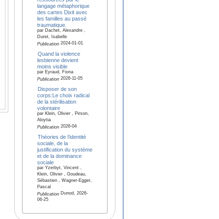
langage métaphorique
des cartes Dixit avec
les familles au passé
traumatique.
par Dachet, Alexandre ,
Duret, Isabelle
2024-01-01
Publication
Quand la violence
lesbienne devient
moins visible
par Eyraud, Fiona
2026-11-05
Publication
Disposer de son
corps:Le choix radical
de la stérilisation
volontaire
par Klein, Olivier , Pirson,
Aloytia
2026-04
Publication
Théories de l’identité
sociale, de la
justification du système
et de la dominance
sociale
par Yzerbyt, Vincent ,
Klein, Olivier , Goudeau,
Sébastien , Wagner-Egger,
Pascal
Dunod, 2026-
Publication
06-25