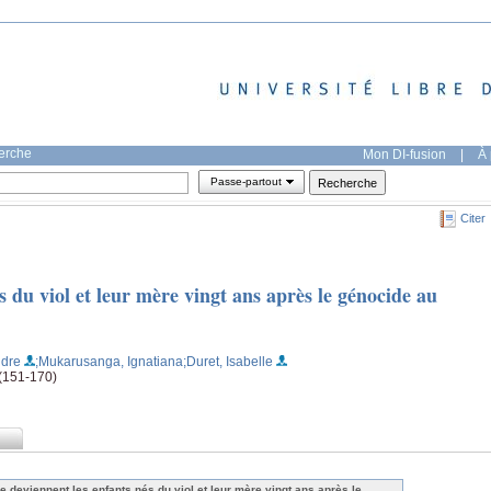
herche
Mon DI-fusion
|
À 
Passe-partout
Citer
s du viol et leur mère vingt ans après le génocide au
ndre
;Mukarusanga, Ignatiana
;Duret, Isabelle
 (151-170)
e deviennent les enfants nés du viol et leur mère vingt ans après le