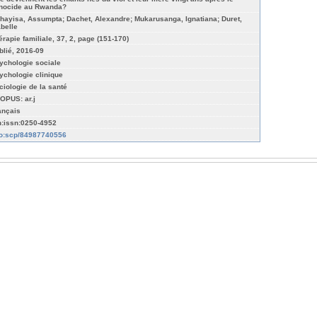
nocide au Rwanda?
hayisa, Assumpta; Dachet, Alexandre; Mukarusanga, Ignatiana; Duret,
abelle
érapie familiale, 37, 2, page (151-170)
blié, 2016-09
ychologie sociale
ychologie clinique
ciologie de la santé
OPUS: ar.j
ançais
n:issn:0250-4952
fo:scp/84987740556