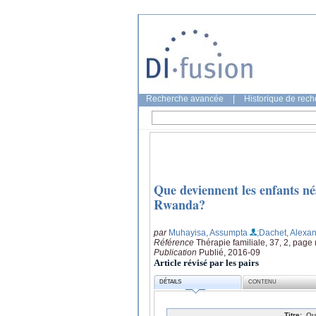
Recherche avancée
|
Historique de rec
Que deviennent les enfants né
Rwanda?
par
Muhayisa, Assumpta
;Dachet, Alexa
Référence
Thérapie familiale, 37, 2, page
Publication
Publié, 2016-09
Article révisé par les pairs
DÉTAILS
CONTENU
Titre:
Qu