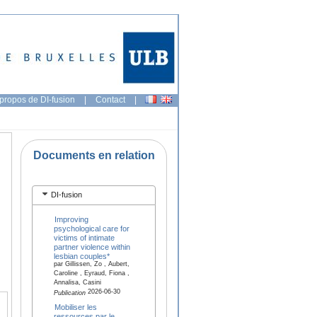
propos de DI-fusion
|
Contact
|
Documents en relation
DI-fusion
Improving
psychological care for
victims of intimate
partner violence within
lesbian couples*
par Gillissen, Zo , Aubert,
Caroline , Eyraud, Fiona ,
Annalisa, Casini
2026-06-30
Publication
Mobiliser les
ressources par le