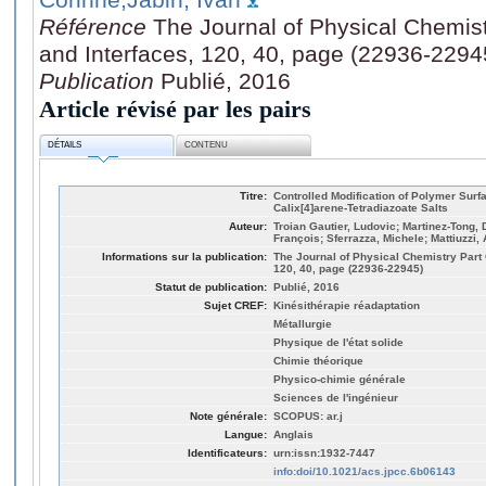
Référence
The Journal of Physical Chemis
and Interfaces, 120, 40, page (22936-2294
Publication
Publié, 2016
Article révisé par les pairs
DÉTAILS
CONTENU
Titre:
Controlled Modification of Polymer Surf
Calix[4]arene-Tetradiazoate Salts
Auteur:
Troian Gautier, Ludovic; Martinez-Tong, D
François; Sferrazza, Michele; Mattiuzzi, 
Informations sur la publication:
The Journal of Physical Chemistry Part 
120, 40, page (22936-22945)
Statut de publication:
Publié, 2016
Sujet CREF:
Kinésithérapie réadaptation
Métallurgie
Physique de l'état solide
Chimie théorique
Physico-chimie générale
Sciences de l'ingénieur
Note générale:
SCOPUS: ar.j
Langue:
Anglais
Identificateurs:
urn:issn:1932-7447
info:doi/10.1021/acs.jpcc.6b06143