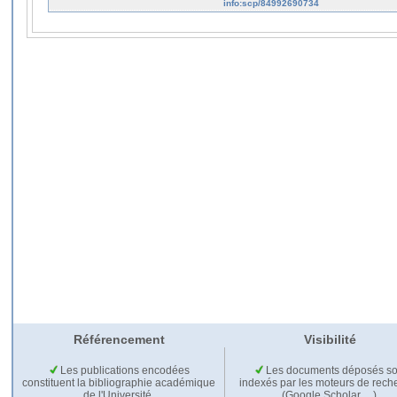
info:scp/84992690734
Référencement
Visibilité
Les publications encodées
Les documents déposés so
constituent la bibliographie académique
indexés par les moteurs de rech
de l'Université.
(Google Scholar,…).