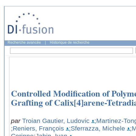
Recherche avancée
|
Historique de recherche
Controlled Modification of Polym
Grafting of Calix[4]arene-Tetradi
par
Troian Gautier, Ludovic
;Martinez-Ton
;Reniers, François
;Sferrazza, Michele
;M
Corinne
;Jabin, Ivan