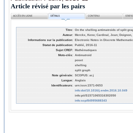
Article révisé par les pairs
ACCÈS EN LIGNE
DÉTAILS
CONTENU
STATI
Titre:
On the shelling antimatroids of split gr
Auteur:
Merckx, Keno; Cardinal, Jean; Doignon,
Informations sur la publication:
Electronic Notes in Discrete Mathematic
Statut de publication:
Publié, 2016-11
Sujet CREF:
Mathématiques
Mots-clés:
Antimatroid
poset
shelling
split graph
Note générale:
SCOPUS: ar.j
Langue:
Anglais
Identificateurs:
urn:issn:1571-0653
info:doi/10.1016/j.endm.2016.10.049
info:pii/S1571065316302050
info:scp/84995688343