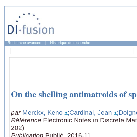
Recherche avancée
|
Historique de recherche
On the shelling antimatroids of sp
par
Merckx, Keno
;Cardinal, Jean
;Doign
Référence
Electronic Notes in Discrete Ma
202)
Publication
Publié, 2016-11