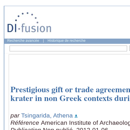
Recherche avancée
|
Historique de recherche
Prestigious gift or trade agreemen
krater in non Greek contexts dur
par
Tsingarida, Athena
Référence
American Institute of Archaeolo
Publication
Non publié, 2012-01-06