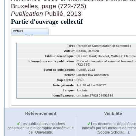
Bruxelles, page (722-725)
Publication
Publié, 2013
Partie d'ouvrage collectif
DÉTAILS
Titre:
Pardon or Commutation of sentences
Auteur:
Scalia, Damien
Editeur scientifique:
De Hert, Paul; Holvoet, Mathias; Flamme
Informations sur la publication:
Code of international criminal law and p
(722-725)
Statut de publication:
Publié, 2013
series:
Larcier law annotated
Sujet CREF:
Droit
Note générale:
Art. 28 of the StICTY
Langue:
Anglais
Identificateurs:
urn:isbn:9782804452384
Référencement
Visibilité
Les publications encodées
Les documents déposés so
constituent la bibliographie académique
indexés par les moteurs de rech
de l'Université.
(Google Scholar,…).