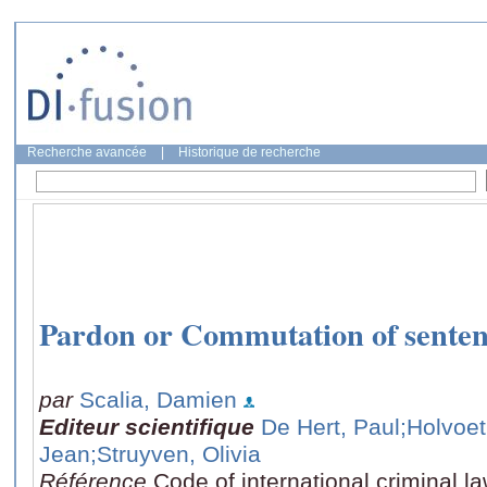
Recherche avancée
|
Historique de recherche
Pardon or Commutation of senten
par
Scalia, Damien
Editeur scientifique
De Hert, Paul
;Holvoet
Jean
;Struyven, Olivia
Référence
Code of international criminal l