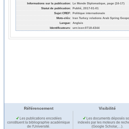
Informations sur la publication:
Le Monde Diplomatique, page (16-17)
Statut de publication:
Publié, 2017-01-01
Sujet CREF:
Politique internationale
Mots-clés:
Iran Turkey relations Arab Spring Geopo
Langue:
Anglais
Identificateurs:
urn:issn:0718-4344
Référencement
Visibilité
Les publications encodées
Les documents déposés so
constituent la bibliographie académique
indexés par les moteurs de rech
de l'Université.
(Google Scholar,…).