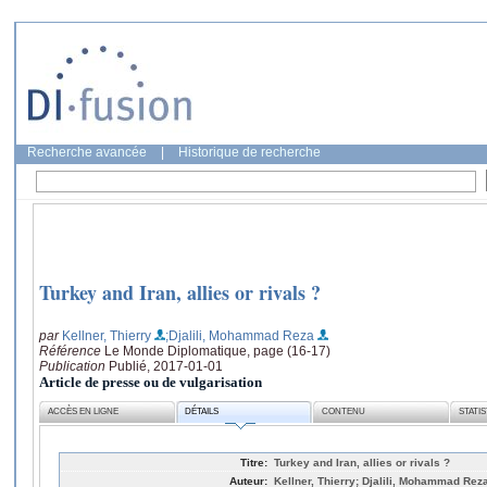
Recherche avancée
|
Historique de recherche
Turkey and Iran, allies or rivals ?
par
Kellner, Thierry
;Djalili, Mohammad Reza
Référence
Le Monde Diplomatique, page (16-17)
Publication
Publié, 2017-01-01
Article de presse ou de vulgarisation
ACCÈS EN LIGNE
DÉTAILS
CONTENU
STATI
Titre:
Turkey and Iran, allies or rivals ?
Auteur:
Kellner, Thierry; Djalili, Mohammad Rez