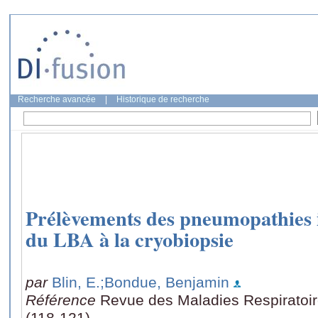
Recherche avancée
|
Historique de recherche
Prélèvements des pneumopathies int
du LBA à la cryobiopsie
par
Blin, E.
;Bondue, Benjamin
Référence
Revue des Maladies Respiratoire
(118-121)