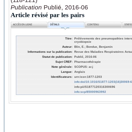
Publication
Publié, 2016-06
Article révisé par les pairs
ACCÈS EN LIGNE
DÉTAILS
CONTENU
STATI
Titre:
Prélèvements des pneumopathies intersti
cryobiopsie
Auteur:
Blin, E.; Bondue, Benjamin
Informations sur la publication:
Revue des Maladies Respiratoires Actual
Statut de publication:
Publié, 2016-06
Sujet CREF:
Pharmacothérapie
Note générale:
SCOPUS: ar.j
Langue:
Anglais
Identificateurs:
urn:issn:1877-1203
info:doi/10.1016/S1877-1203(16)30069-6
info:pii/S1877120316300696
info:scp/85000963992