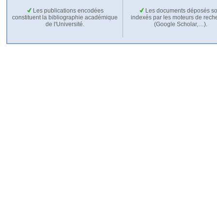
Les publications encodées
Les documents déposés so
constituent la bibliographie académique
indexés par les moteurs de rech
de l'Université.
(Google Scholar,…).