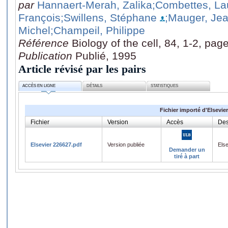
par
Hannaert-Merah, Zalika
;Combettes, La
François
;Swillens, Stéphane
;Mauger, Jea
Michel
;Champeil, Philippe
Référence
Biology of the cell, 84, 1-2, pag
Publication
Publié, 1995
Article révisé par les pairs
ACCÈS EN LIGNE
DÉTAILS
STATISTIQUES
Fichier importé d'Elsevier
Fichier
Version
Accès
Des
Elsevier 226627.pdf
Version publiée
Els
Demander un
tiré à part