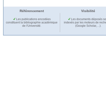
Référencement
Visibilité
Les publications encodées
Les documents déposés so
constituent la bibliographie académique
indexés par les moteurs de rech
de l'Université.
(Google Scholar,…).