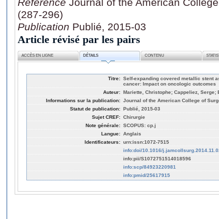
Référence
Journal of the American College
(287-296)
Publication
Publié, 2015-03
Article révisé par les pairs
ACCÈS EN LIGNE
DÉTAILS
CONTENU
STATI
Titre:
Self-expanding covered metallic stent a
cancer: Impact on oncologic outcomes
Auteur:
Mariette, Christophe; Cappeliez, Serge; 
Informations sur la publication:
Journal of the American College of Surg
Statut de publication:
Publié, 2015-03
Sujet CREF:
Chirurgie
Note générale:
SCOPUS: cp.j
Langue:
Anglais
Identificateurs:
urn:issn:1072-7515
info:doi/10.1016/j.jamcollsurg.2014.11.
info:pii/S1072751514018596
info:scp/84923220981
info:pmid/25617915