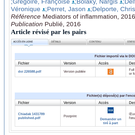
;Grégoire, Françoise
;Bolaky, Nargis
;Del
Véronique
;Perret, Jason
;Delporte, Chris
Référence
Mediators of inflammation, 201
Publication
Publié, 2016
Article révisé par les pairs
ACCÈS EN LIGNE
DÉTAILS
CONTENU
STATI
Fichier importé via le DOI
Fichier
Version
Accès
Des
Full
doi 226588.pdf
Version publiée
or f
Fichier(s) déposé(s) par l'enc
Fichier
Version
Accès
Des
Chiadak 1431789
Œuv
Postprint
published.pdf
l'œ
Demander un
tiré à part