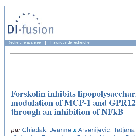
Recherche avancée
|
Historique de recherche
Forskolin inhibits lipopolysaccha
modulation of MCP-1 and GPR120
through an inhibition of NFkB
par
Chiadak, Jeanne
;Arsenijevic, Tatjana