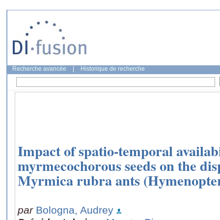
Recherche avancée
|
Historique de recherche
Impact of spatio-temporal availabi
myrmecochorous seeds on the dispe
Myrmica rubra ants (Hymenopter
par
Bologna, Audrey