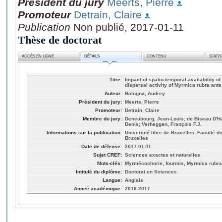
Président du jury
Meerts, Pierre
Promoteur
Detrain, Claire
Publication
Non publié, 2017-01-11
Thèse de doctorat
ACCÈS EN LIGNE
DÉTAILS
CONTENU
STATI
Titre:
Impact of spatio-temporal availability
dispersal activity of Myrmica rubra ant
Auteur:
Bologna, Audrey
Président du jury:
Meerts, Pierre
Promoteur:
Detrain, Claire
Membre du jury:
Deneubourg, Jean-Louis; de Biseau D'Ha
Denis; Verheggen, François F.J.
Informations sur la publication:
Université libre de Bruxelles, Faculté 
Bruxelles
Date de défense:
2017-01-11
Sujet CREF:
Sciences exactes et naturelles
Mots-clés:
Myrmécochorie, fourmis, Myrmica rubra
Intitulé du diplôme:
Doctorat en Sciences
Langue:
Anglais
Anneé académique:
2016-2017