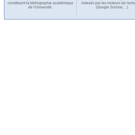
constituent la bibliographie académique
indexés par les moteurs de rech
de l'Université.
(Google Scholar,…).