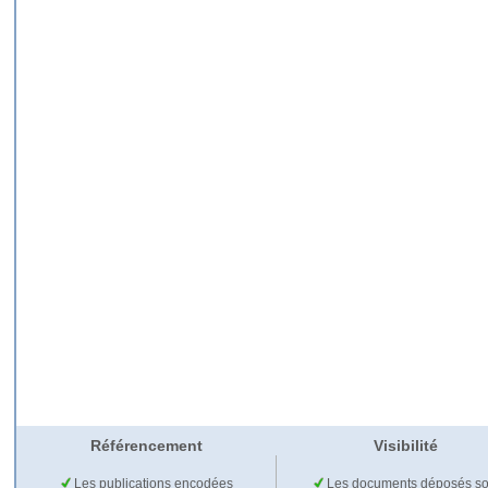
Référencement
Visibilité
Les publications encodées
Les documents déposés so