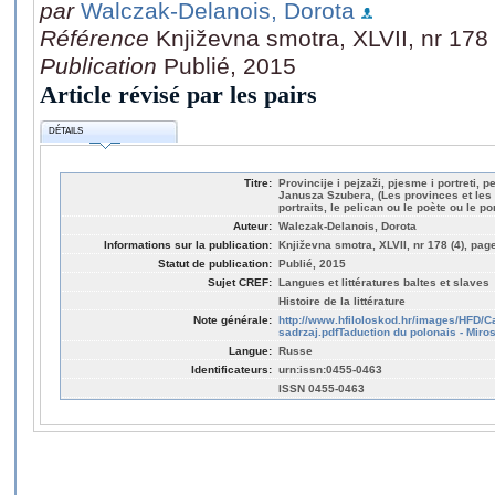
par
Walczak-Delanois, Dorota
Référence
Književna smotra, XLVII, nr 178 
Publication
Publié, 2015
Article révisé par les pairs
DÉTAILS
Titre:
Provincije i pejzaži, pjesme i portreti, pe
Janusza Szubera, (Les provinces et les 
portraits, le pelican ou le poète ou le p
Auteur:
Walczak-Delanois, Dorota
Informations sur la publication:
Književna smotra, XLVII, nr 178 (4), page
Statut de publication:
Publié, 2015
Sujet CREF:
Langues et littératures baltes et slaves
Histoire de la littérature
Note générale:
http://www.hfiloloskod.hr/images/HFD/
sadrzaj.pdfTaduction du polonais - Miro
Langue:
Russe
Identificateurs:
urn:issn:0455-0463
ISSN 0455-0463