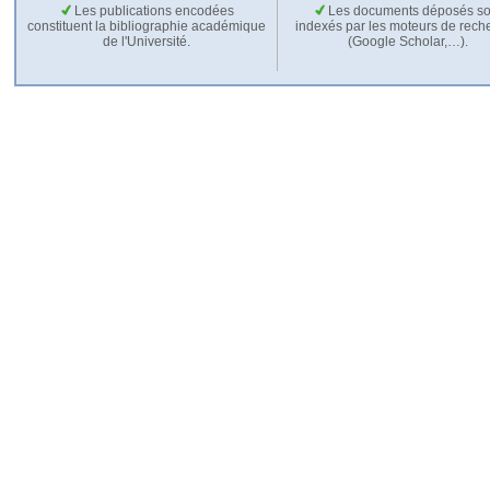
Les publications encodées
Les documents déposés so
constituent la bibliographie académique
indexés par les moteurs de rech
de l'Université.
(Google Scholar,…).