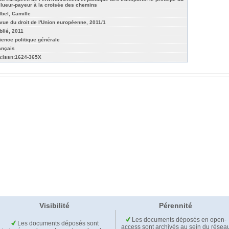
llueur-payeur à la croisée des chemins
lbel, Camille
vue du droit de l'Union européenne, 2011/1
blié, 2011
ience politique générale
ançais
n:issn:1624-365X
Visibilité
Pérennité
Les documents déposés en open-
Les documents déposés sont
access sont archivés au sein du résea