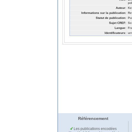
po
Auteur:
Ke
Informations sur la publication:
Re
Statut de publication:
Pu
Sujet CREF:
Sc
Langue:
Fr
Identificateurs:
ur
Référencement
Les publications encodées