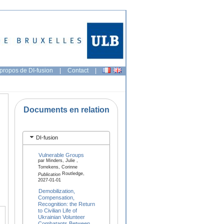
propos de DI-fusion
|
Contact
|
Documents en relation
DI-fusion
Vulnerable Groups
par Minders, Julie ,
Torrekens, Corinne
Routledge,
Publication
2027-01-01
Demobilization,
Compensation,
Recognition: the Return
to Civilian Life of
Ukrainian Volunteer
Combatants Between