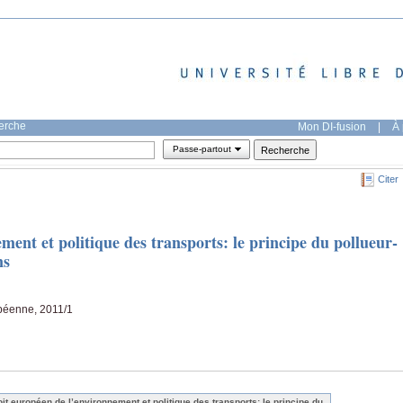
herche
Mon DI-fusion
|
À 
Passe-partout
Citer
ment et politique des transports: le principe du pollueur-
ns
opéenne, 2011/1
oit européen de l’environnement et politique des transports: le principe du