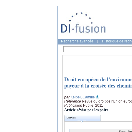
Recherche avancée
|
Historique de rec
Droit européen de l’environne
payeur à la croisée des chemi
par
Kelbel, Camille
Référence
Revue du droit de l'Union eur
Publication
Publié, 2011
Article révisé par les pairs
DÉTAILS
Titre:
Dr