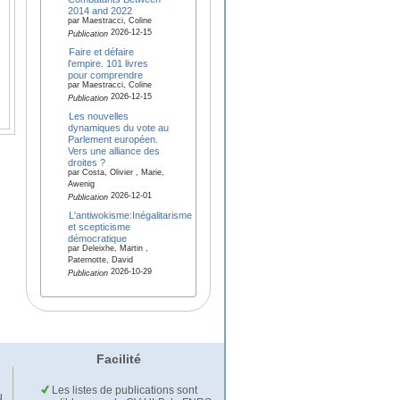
2014 and 2022
par Maestracci, Coline
2026-12-15
Publication
Faire et défaire
l'empire. 101 livres
pour comprendre
par Maestracci, Coline
2026-12-15
Publication
Les nouvelles
dynamiques du vote au
Parlement européen.
Vers une alliance des
droites ?
par Costa, Olivier , Marie,
Awenig
2026-12-01
Publication
L'antiwokisme:Inégalitarisme
et scepticisme
démocratique
par Deleixhe, Martin ,
Paternotte, David
2026-10-29
Publication
Facilité
Les listes de publications sont
u