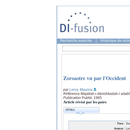
Recherche avancée
|
Historique de rec
Zoroastre vu par l'Occident
par
Leroy, Maurice
Référence
Majallah-i dānishkadah-i adabīy
Publication
Publié, 1965
Article révisé par les pairs
DÉTAILS
Titre:
Zo
Auteur:
Le