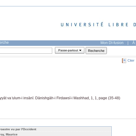
herche
Mon DI-fusion
|
À 
Passe-partout
Citer
yāt va ̒ulum-i insānī. Dānishgāh-i Firdawsī-i Mashhad, 1, 1, page (35-48)
roastre vu par l'Occident
roy, Maurice