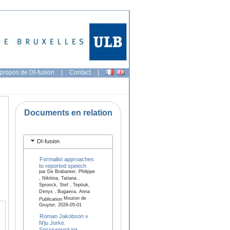
propos de DI-fusion
|
Contact
|
Documents en relation
DI-fusion
Formalist approaches
to reported speech
par De Brabanter, Philippe
, Nikitina, Tatiana ,
Spronck, Stef , Teptiuk,
Denys , Bugaeva, Anna
Mouton de
Publication
Gruyter, 2026-05-01
Roman Jakobson v
N'ju Jorke.
Sossjurovskaja