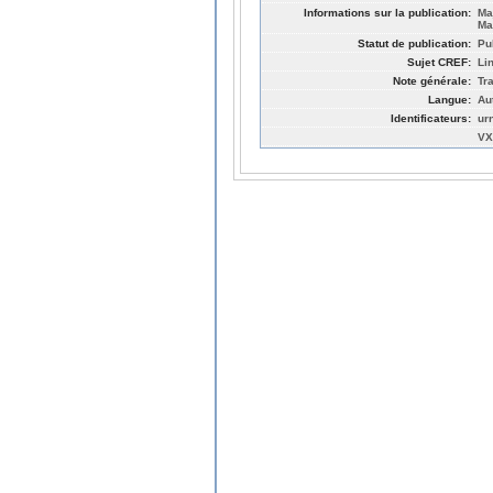
Informations sur la publication:
Ma
Ma
Statut de publication:
Pu
Sujet CREF:
Li
Note générale:
Tr
Langue:
Au
Identificateurs:
ur
VX