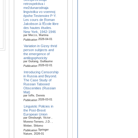
retrospektiva i
meždunarodnaja
lingvistika vo voennoj
èpohe:Testenoire P-Y.
Les cours de Roman
Jakobson à l’École libre
des hautes études.
New York, 1942-1946
par Mecco, Martina
2026-04-01
Publication
Variation in Gizey thrid
person subjects and
the emergence of
antilogophoricity
par Guitang, Guillaume
2026-02-01
Publication
Introducing Censorship
in Russia and Beyond.
The Case Study of
Russian Tabooed
Obscenities (Russian
Mat)
par Ioffe, Dennis
2026-03-01
Publication
Linguistic Policies in
the Post-Brexit
European Union
par Ginsburgh, Victor ,
Moreno-Ternero, J.D. ,
Weber, Shlomo
Springer
Publication
Nature, 2026-01