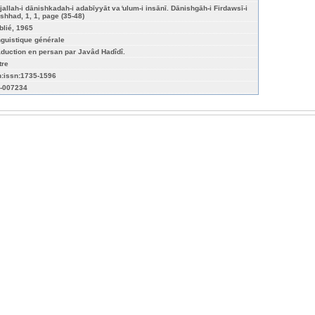
jallah-i dānishkadah-i adabīyyāt va ̒ulum-i insānī. Dānishgāh-i Firdawsī-i
shhad, 1, 1, page (35-48)
blié, 1965
nguistique générale
aduction en persan par Javâd Hadîdî.
tre
n:issn:1735-1596
-007234