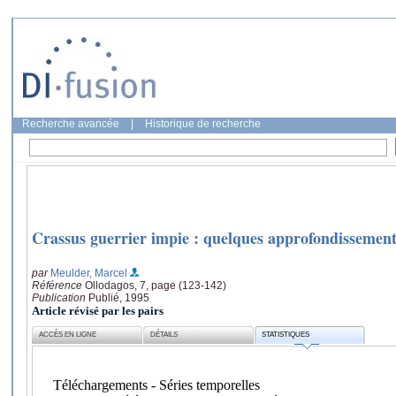
Recherche avancée
|
Historique de recherche
Crassus guerrier impie : quelques approfondissement
par
Meulder, Marcel
Référence
Ollodagos, 7, page (123-142)
Publication
Publié, 1995
Article révisé par les pairs
ACCÈS EN LIGNE
DÉTAILS
STATISTIQUES