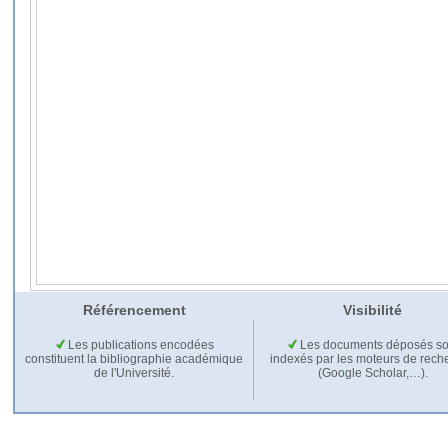
Référencement
Visibilité
Les publications encodées
Les documents déposés so
constituent la bibliographie académique
indexés par les moteurs de rech
de l'Université.
(Google Scholar,…).