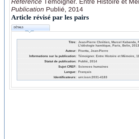
Référence
Témoigner. Entre Histoire et Mé
Publication
Publié, 2014
Article révisé par les pairs
DÉTAILS
Titre:
Jean-Pierre Chrétien, Marcel Kabanda,
L’idéologie hamitique, Paris, Belin, 201
Auteur:
Pisetta, Jean-Pierre
Informations sur la publication:
Témoigner. Entre Histoire et Mémoire, 1
Statut de publication:
Publié, 2014
Sujet CREF:
Sciences humaines
Langue:
Français
Identificateurs:
urn:issn:2031-4183