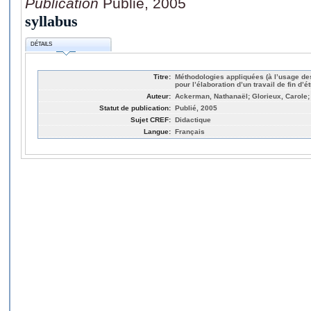
Publication
Publié, 2005
syllabus
DÉTAILS
Titre:
Méthodologies appliquées (à l’usage des
pour l’élaboration d’un travail de fin d’é
Auteur:
Ackerman, Nathanaël; Glorieux, Carole;
Statut de publication:
Publié, 2005
Sujet CREF:
Didactique
Langue:
Français