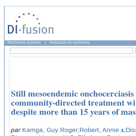
Recherche avancée
|
Historique de recherche
Still mesoendemic onchocerciasi
community-directed treatment wit
despite more than 15 years of mas
par
Kamga, Guy Roger
;Robert, Annie
;Di