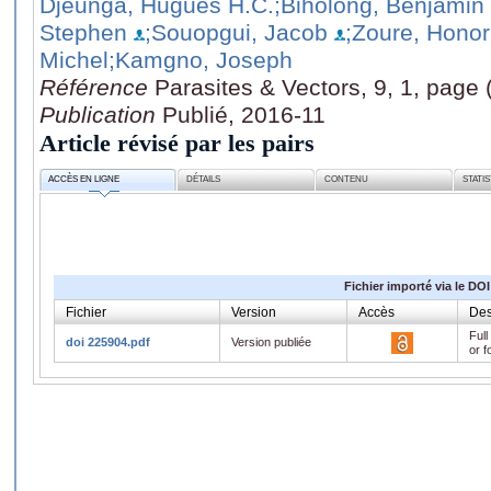
Djeunga, Hugues H.C.
;Biholong, Benjamin 
Stephen
;Souopgui, Jacob
;Zoure, Hono
Michel
;Kamgno, Joseph
Référence
Parasites & Vectors, 9, 1, page 
Publication
Publié, 2016-11
Article révisé par les pairs
ACCÈS EN LIGNE
DÉTAILS
CONTENU
STATI
Fichier importé via le DOI
Fichier
Version
Accès
Des
Full
doi 225904.pdf
Version publiée
or f