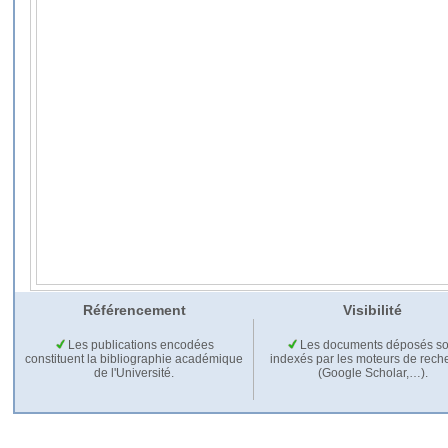
Référencement
Visibilité
Les publications encodées
Les documents déposés so
constituent la bibliographie académique
indexés par les moteurs de rech
de l'Université.
(Google Scholar,…).