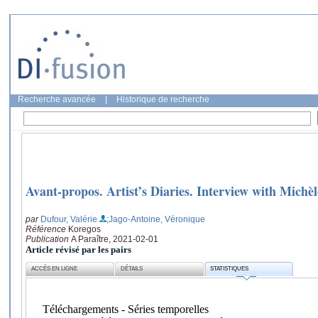
Recherche avancée
|
Historique de recherche
Avant-propos. Artist’s Diaries. Interview with Mich
par
Dufour, Valérie
;Jago-Antoine, Véronique
Référence
Koregos
Publication
A Paraître, 2021-02-01
Article révisé par les pairs
ACCÈS EN LIGNE
DÉTAILS
STATISTIQUES