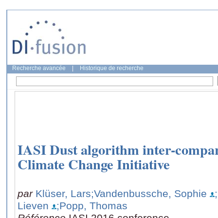
Recherche avancée
|
Historique de recherche
IASI Dust algorithm inter-compa
Climate Change Initiative
par
Klüser, Lars
;Vandenbussche, Sophie
Lieven
;Popp, Thomas
Référence
IASI 2016 conference