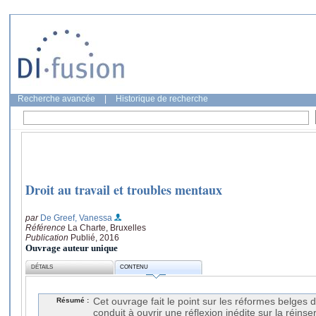
Recherche avancée
|
Historique de recherche
Droit au travail et troubles mentaux
par
De Greef, Vanessa
Référence
La Charte, Bruxelles
Publication
Publié, 2016
Ouvrage auteur unique
DÉTAILS
CONTENU
Résumé :
Cet ouvrage fait le point sur les réformes belges
conduit à ouvrir une réflexion inédite sur la réinse