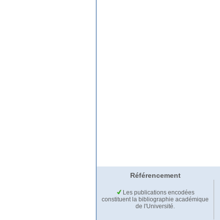
Référencement
Les publications encodées
constituent la bibliographie académique
de l'Université.