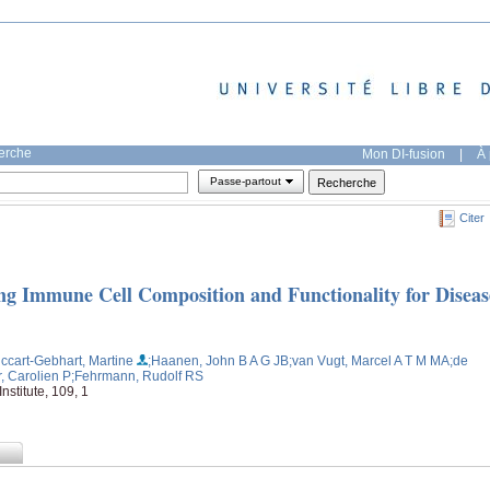
herche
Mon DI-fusion
|
À 
Passe-partout
Citer
ing Immune Cell Composition and Functionality for Diseas
iccart-Gebhart, Martine
;Haanen, John B A G JB
;van Vugt, Marcel A T M MA
;de
, Carolien P
;Fehrmann, Rudolf RS
nstitute, 109, 1