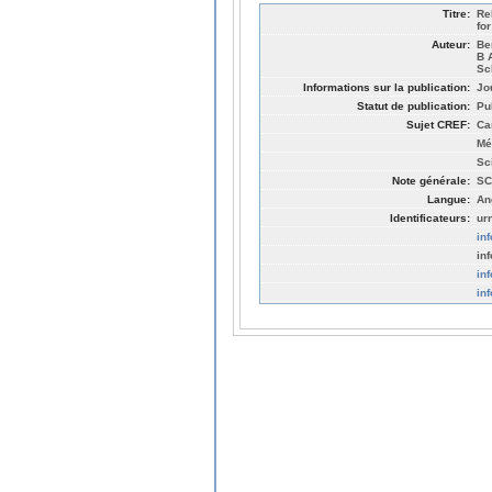
Titre:
Re
fo
Auteur:
Be
B 
Sc
Informations sur la publication:
Jo
Statut de publication:
Pu
Sujet CREF:
Ca
Mé
Sc
Note générale:
SC
Langue:
An
Identificateurs:
ur
in
in
in
in