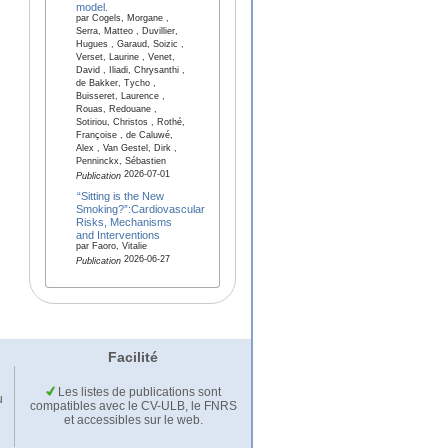
model.
par Cogels, Morgane ,
Serra, Matteo , Duvillier,
Hugues , Garaud, Soizic ,
Verset, Laurine , Venet,
David , Iliadi, Chrysanthi ,
de Bakker, Tycho ,
Buisseret, Laurence ,
Rouas, Redouane ,
Sotiriou, Christos , Rothé,
Françoise , de Caluwé,
Alex , Van Gestel, Dirk ,
Penninckx, Sébastien
2026-07-01
Publication
“Sitting is the New
Smoking?”:Cardiovascular
Risks, Mechanisms
and Interventions
par Faoro, Vitalie
2026-06-27
Publication
Facilité
Les listes de publications sont
u
compatibles avec le CV-ULB, le FNRS
et accessibles sur le web.