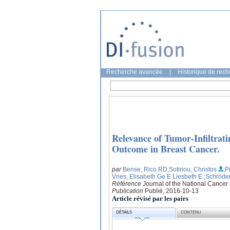
Recherche avancée
|
Historique de rec
Relevance of Tumor-Infiltrat
Outcome in Breast Cancer.
par
Bense, Rico RD
;Sotiriou, Christos
;P
Vries, Elisabeth Ge E Liesbeth E.
;Schröder
Référence
Journal of the National Cancer I
Publication
Publié, 2016-10-13
Article révisé par les pairs
DÉTAILS
CONTENU