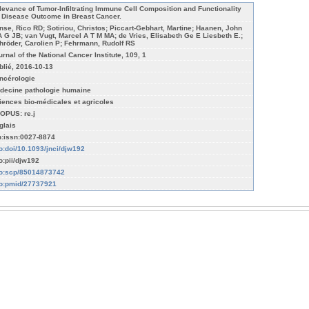
levance of Tumor-Infiltrating Immune Cell Composition and Functionality
r Disease Outcome in Breast Cancer.
nse, Rico RD; Sotiriou, Christos; Piccart-Gebhart, Martine; Haanen, John
A G JB; van Vugt, Marcel A T M MA; de Vries, Elisabeth Ge E Liesbeth E.;
hröder, Carolien P; Fehrmann, Rudolf RS
urnal of the National Cancer Institute, 109, 1
blié, 2016-10-13
ncérologie
decine pathologie humaine
iences bio-médicales et agricoles
OPUS: re.j
glais
n:issn:0027-8874
fo:doi/10.1093/jnci/djw192
fo:pii/djw192
fo:scp/85014873742
fo:pmid/27737921