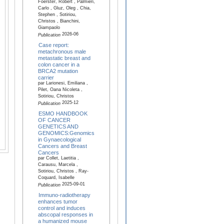
Foerster, Robert , Palmieri,
Carlo , Gluz, Oleg , Chia,
Stephen , Sotiriou,
Christos , Bianchini,
Giampaolo
2026-06
Publication
Case report:
metachronous male
metastatic breast and
colon cancer in a
BRCA2 mutation
carrier
par Larionesi, Emiliana ,
Pilet, Oana Nicoleta ,
Sotiriou, Christos
2025-12
Publication
ESMO HANDBOOK
OF CANCER
GENETICS AND
GENOMICS:Genomics
in Gynaecological
Cancers and Breast
Cancers
par Collet, Laetitia ,
Carausu, Marcela ,
Sotiriou, Christos , Ray-
Coquard, Isabelle
2025-09-01
Publication
Immuno-radiotherapy
enhances tumor
control and induces
abscopal responses in
a humanized mouse