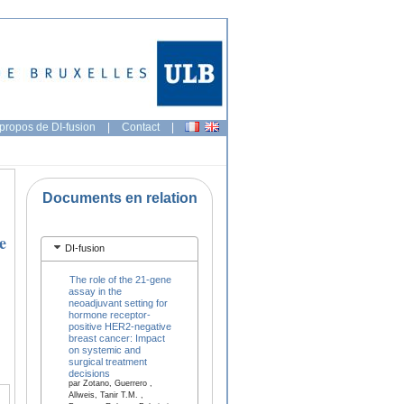
propos de DI-fusion
|
Contact
|
Documents en relation
e
DI-fusion
The role of the 21-gene
assay in the
neoadjuvant setting for
hormone receptor-
positive HER2-negative
breast cancer: Impact
on systemic and
surgical treatment
decisions
par Zotano, Guerrero ,
Allweis, Tanir T.M. ,