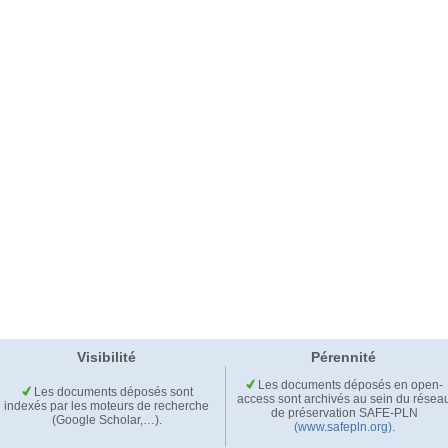
Visibilité
Pérennité
Les documents déposés en open-
Les documents déposés sont
access sont archivés au sein du résea
indexés par les moteurs de recherche
de préservation SAFE-PLN
(Google Scholar,…).
(www.safepln.org)
.