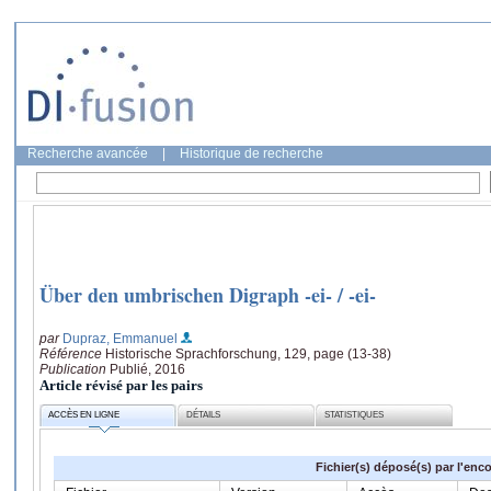
Recherche avancée
|
Historique de recherche
Über den umbrischen Digraph -ei- / -ei-
par
Dupraz, Emmanuel
Référence
Historische Sprachforschung, 129, page (13-38)
Publication
Publié, 2016
Article révisé par les pairs
ACCÈS EN LIGNE
DÉTAILS
STATISTIQUES
Fichier(s) déposé(s) par l'enc