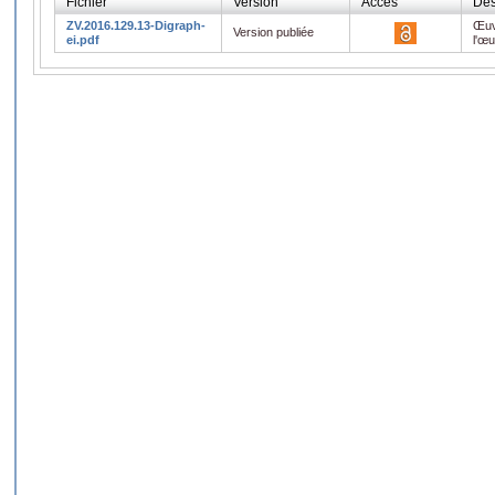
Fichier
Version
Accès
Des
ZV.2016.129.13-Digraph-
Œuv
Version publiée
ei.pdf
l'œ