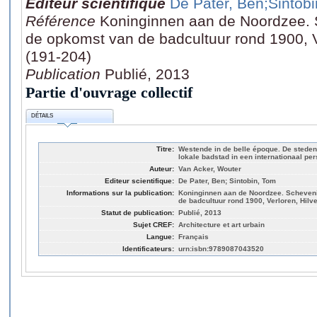
Editeur scientifique
De Pater, Ben
;Sintob
Référence
Koninginnen aan de Noordzee.
de opkomst van de badcultuur rond 1900, V
(191-204)
Publication
Publié, 2013
Partie d'ouvrage collectif
DÉTAILS
Titre:
Westende in de belle époque. De stede
lokale badstad in een internationaal per
Auteur:
Van Acker, Wouter
Editeur scientifique:
De Pater, Ben; Sintobin, Tom
Informations sur la publication:
Koninginnen aan de Noordzee. Scheven
de badcultuur rond 1900, Verloren, Hilv
Statut de publication:
Publié, 2013
Sujet CREF:
Architecture et art urbain
Langue:
Français
Identificateurs:
urn:isbn:9789087043520