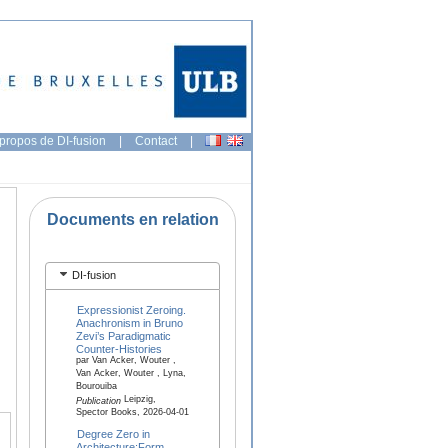
propos de DI-fusion
|
Contact
|
Documents en relation
DI-fusion
Expressionist Zeroing.
Anachronism in Bruno
Zevi’s Paradigmatic
Counter-Histories
par Van Acker, Wouter ,
Van Acker, Wouter , Lyna,
Bourouiba
Leipzig,
Publication
Spector Books, 2026-04-01
Degree Zero in
Architecture:Form,