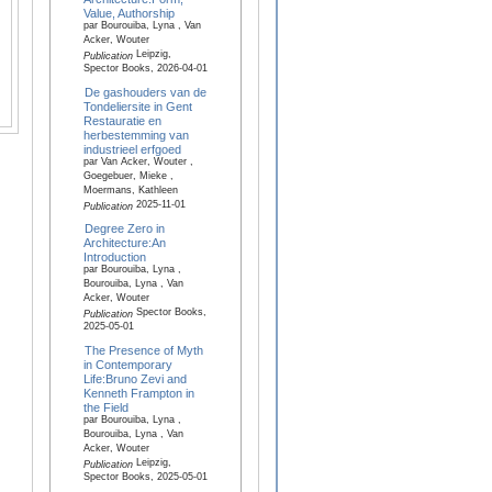
Value, Authorship
par Bourouiba, Lyna , Van
Acker, Wouter
Leipzig,
Publication
Spector Books, 2026-04-01
De gashouders van de
Tondeliersite in Gent
Restauratie en
herbestemming van
industrieel erfgoed
par Van Acker, Wouter ,
Goegebuer, Mieke ,
Moermans, Kathleen
2025-11-01
Publication
Degree Zero in
Architecture:An
Introduction
par Bourouiba, Lyna ,
Bourouiba, Lyna , Van
Acker, Wouter
Spector Books,
Publication
2025-05-01
The Presence of Myth
in Contemporary
Life:Bruno Zevi and
Kenneth Frampton in
the Field
par Bourouiba, Lyna ,
Bourouiba, Lyna , Van
Acker, Wouter
Leipzig,
Publication
Spector Books, 2025-05-01