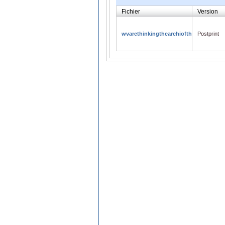
Fichier
Version
wvarethinkingthearchiofthebook.pdf
Postprint