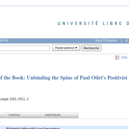
herche
Mon DI-fusion
|
À 
Passe-partout
Citer
f the Book: Unbinding the Spine of Paul Otlet’s Positivist
 page (281-291), 2
CONTENU
STATISTIQUES
Fichier(s) déposé(s) par l'encodeur